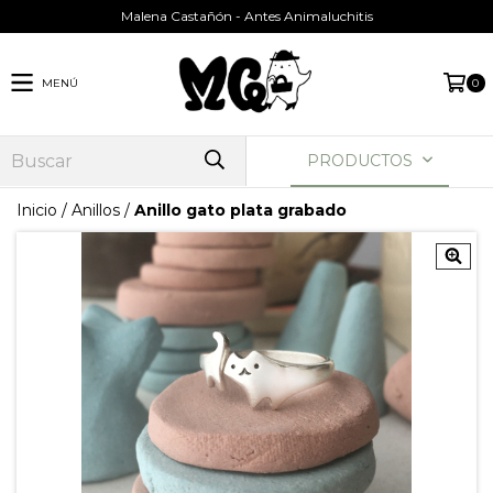
Malena Castañón - Antes Animaluchitis
MENÚ
0
PRODUCTOS
Inicio
/
Anillos
/
Anillo gato plata grabado