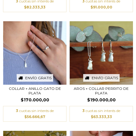
3
cuotas sin interés de
3
cuotas sin interés de
$91.000,00
$82.333,33
ENVÍO GRATIS
ENVÍO GRATIS
COLLAR + ANILLO GATO DE
AROS + COLLAR PERRITO DE
PLATA
PLATA
$170.000,00
$190.000,00
3
cuotas sin interés de
3
cuotas sin interés de
$56.666,67
$63.333,33