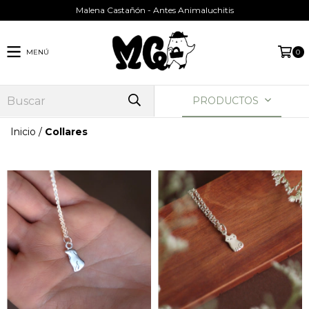
Malena Castañón - Antes Animaluchitis
MENÚ
0
PRODUCTOS
Inicio
/
Collares