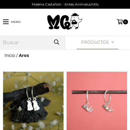
Malena Castañón - Antes Animaluchitis
MENÚ
0
PRODUCTOS
Inicio
/
Aros