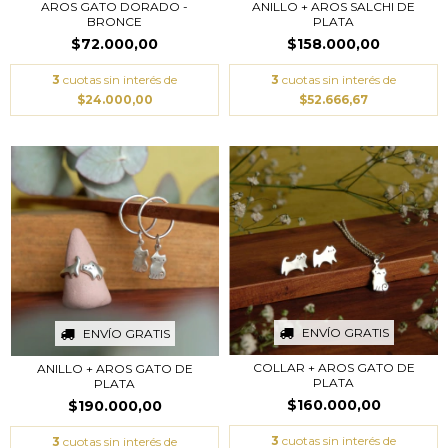
AROS GATO DORADO -
ANILLO + AROS SALCHI DE
BRONCE
PLATA
$72.000,00
$158.000,00
3
cuotas sin interés de
3
cuotas sin interés de
$24.000,00
$52.666,67
ENVÍO GRATIS
ENVÍO GRATIS
COLLAR + AROS GATO DE
ANILLO + AROS GATO DE
PLATA
PLATA
$160.000,00
$190.000,00
3
cuotas sin interés de
3
cuotas sin interés de