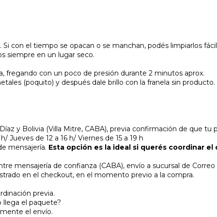
 Si con el tiempo se opacan o se manchan, podés limpiarlos fácilm
os siempre en un lugar seco.
 seca, fregando con un poco de presión durante 2 minutos aprox.
ametales (poquito) y después dale brillo con la franela sin producto.
íaz y Bolivia (Villa Mitre, CABA), previa confirmación de que tu p
 h/ Jueves de 12 a 16 h/ Viernes de 15 a 19 h
 de mensajería.
Esta opción es la ideal si querés coordinar el 
entre mensajería de confianza (CABA), envío a sucursal de Correo
ostrado en el checkout, en el momento previo a la compra.
ordinación previa.
o llega el paquete?
mente el envío.